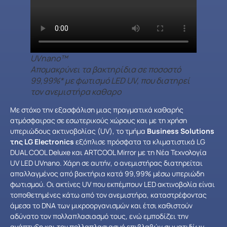
UVnano™
Απομακρύνει τα βακτηρίδια σε ποσοστό
99,99%* με φωτισμό LED UV, που διατηρεί
τον ανεμιστήρα καθαρο
Με στόχο την εξασφάλιση μιας πραγματικά καθαρής
ατμόσφαιρας σε εσωτερικούς χώρους και με τη χρήση
υπεριώδους ακτινοβολίας (UV), το τμήμα
Business Solutions
της LG Electronics
εξόπλισε πρόσφατα τα κλιματιστικά LG
DUAL COOL Deluxe και ARTCOOL Mirror με τη Νέα Τεχνολογία
UV LED UVnano. Χάρη σε αυτήν, ο ανεμιστήρας διατηρείται
απαλλαγμένος από βακτήρια κατά 99,99% μέσω υπεριώδη
φωτισμού. Οι ακτίνες UV που εκπέμπουν LED ακτινοβολία είναι
τοποθετημένες κάτω από τον ανεμιστήρα, καταστρέφοντας
άμεσα το DNA των μικροοργανισμών και έτσι καθιστούν
αδύνατο τον πολλαπλασιασμό τους, ενώ εμποδίζει την
ανάπτυξη και τον πολλαπλασιασμό επιβλαβών σωματιδίων.