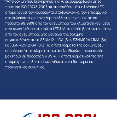
*Από δοκιμή που διενήργησε η KTR, σε συμμόρφωση με το
πρότυπο ISO 20743:2007, πιστοποιήθηκε ότι η UVnano LED
απομακρύνει τον χρυσίζοντα σταφυλόκοκκο, τον επιδερμικό
σταφυλόκοκκο και την Κλεμπσιέλλα της πνευμονίας σε
ποσοστό 99,99% από τον ανεμιστήρα του κλιματιστικού, μετά
από 4ωρη έκθεση στα φώτα LED UV, τα οποία βρίσκονται κάτω
από τον ανεμιστήρα. Στα μοντέλα της δοκιμής
συγκαταλέγονται τα S3NM12JL1GA (SJ), S3NM09AA1MA (SA)
και S3NM24K21GA (SK). Τα αποτελέσματα της δοκιμής δεν
σημαίνουν ότι το κλιματιστικό απελευθερώνει αέρα χωρίς
βακτήρια σε ποσοστό 99,99%. Η αποτελεσματικότητα της
απομάκρυνσης βακτηρίων ενδέχεται να διαφέρει σε
πραγματικές συνθήκες.