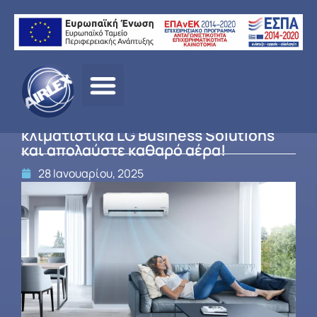
Γνωρίστε την τεχνολογία UVnano στα
κλιματιστικά LG Business Solutions
και απολαύστε καθαρό αέρα!
28 Ιανουαρίου, 2025