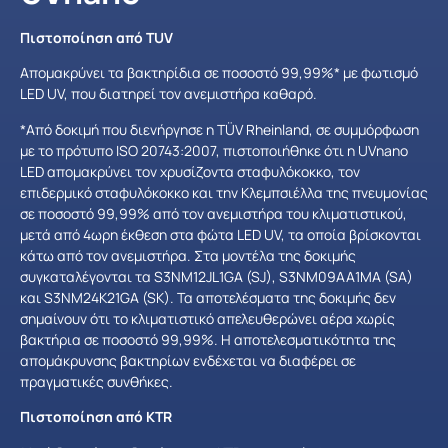
Πιστοποίηση από TUV
Απομακρύνει τα βακτηρίδια σε ποσοστό 99,99%* με φωτισμό
LED UV, που διατηρεί τον ανεμιστήρα καθαρό.
*Από δοκιμή που διενήργησε η TÜV Rheinland, σε συμμόρφωση
με το πρότυπο ISO 20743:2007, πιστοποιήθηκε ότι η UVnano
LED απομακρύνει τον χρυσίζοντα σταφυλόκοκκο, τον
επιδερμικό σταφυλόκοκκο και την Κλεμπσιέλλα της πνευμονίας
σε ποσοστό 99,99% από τον ανεμιστήρα του κλιματιστικού,
μετά από 4ωρη έκθεση στα φώτα LED UV, τα οποία βρίσκονται
κάτω από τον ανεμιστήρα. Στα μοντέλα της δοκιμής
συγκαταλέγονται τα S3NM12JL1GA (SJ), S3NM09AA1MA (SA)
και S3NM24K21GA (SK). Τα αποτελέσματα της δοκιμής δεν
σημαίνουν ότι το κλιματιστικό απελευθερώνει αέρα χωρίς
βακτήρια σε ποσοστό 99,99%. Η αποτελεσματικότητα της
απομάκρυνσης βακτηρίων ενδέχεται να διαφέρει σε
πραγματικές συνθήκες.
Πιστοποίηση από KTR