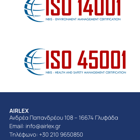
AIRLEX
Ανδρέα Παπανδρέου 108 – 16674 Γλυφάδα
Email:
info@airlex.gr
Τηλέφωνο: +30 210 9650850