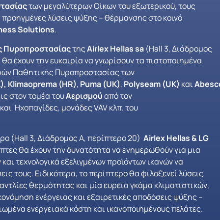
τασίας
των μεγαλύτερων Οίκων του εξωτερικού, τους
ι προηγμένες λύσεις ψύξης – θέρμανσης στο κοινό
ness
Solutions
.
ς Πυροπροστασίας
της
Airlex
Hellas
sa
(Hall 3, Διάδρομος
ες θα έχουν την ευκαιρία να γνωρίσουν τα πιστοποιημένα
φών Παθητικής Πυροπροστασίας των
K
),
Klimaoprema
(
HR
)
,
Puma
(
UK
)
,
Polyseam
(
UK
)
και
Abesc
ις στον τομέα του
Αερισμού
από τον
και Ηχοπαγίδες, μονάδες VAV κλπ. του
ρο (Hall 3, Διάδρομος Α, περίπτερο 20)
Airlex Hellas & LG
κέπτες θα έχουν την δυνατότητα να ενημερωθούν για μια
 και τεχνολογικά εξελιγμένων προϊόντων ικανών να
ις τους. Ειδικότερα, το περίπτερο θα φιλοξενεί λύσεις
αντλίες θερμότητας και μία ευρεία γκάμα κλιματιστικών,
κονόμηση ενέργειας και εξαιρετικές αποδόσεις ψύξης –
ιωμένα ενεργειακά κόστη και ικανοποιημένους πελάτες.