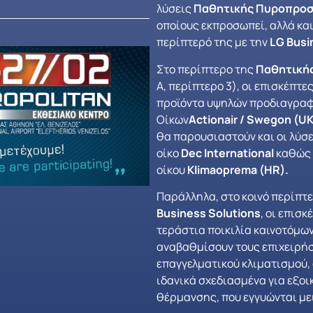
λύσεις
Παθητικής Πυροπροσ
οποίους εκπροσωπεί, αλλά κα
περίπτερό της με την
LG
Busi
Στο περίπτερο της
Παθητική
Α, περίπτερο 3), οι επισκέπτ
προϊόντα υψηλών προδιαγρα
Οίκων
Actionair
/
Swegon
(
U
θα παρουσιαστούν και οι λύσε
οίκο
Dec
International
καθώς 
οίκου
Klimaoprema
(
HR
).
Παράλληλα, στο κοινό περίπτε
Business Solutions
, οι επισ
τεράστια ποικιλία καινοτόμων
αναβαθμίσουν τους επιχειρήσε
επαγγελματικού κλιματισμού, 
ιδανικά σχεδιασμένα για εξοι
θέρμανσης, που εγγυώνται με