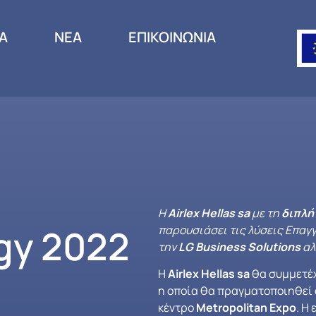
ΙΑ
ΝΕΑ
ΕΠΙΚΟΙΝΩΝΙΑ
Η
Airlex
Hellas
sa
με τη
διπλή
gy 2022
παρουσιάσει τις λύσεις Επαγγ
την
LG
Business
Solutions
αλ
H
Airlex
Hellas
sa
θα συμμετέχ
η οποία θα πραγματοποιηθεί
κέντρο
Metropolitan Expo
. Η