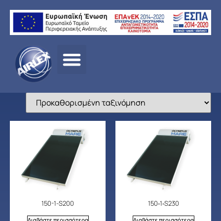
Αρχική σελίδα
/
ΠΡΟΪΟΝΤΑ
/
ΗΛΙΑΚΑ –
BOILERS
/
OLYMPUS
/ ΗΛΙΑΚΑ OLYMPUS MARE
150-1-S200
150‐1‐S230
Διαβάστε περισσότερα
Διαβάστε περισσότερα