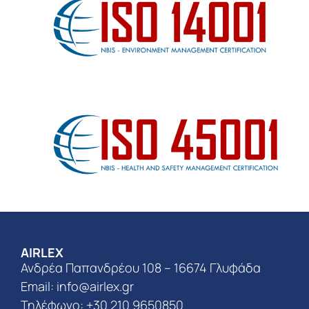
AIRLEX
Ανδρέα Παπανδρέου 108 – 16674 Γλυφάδα
Email:
info@airlex.gr
Τηλέφωνο: +30 210 9650850