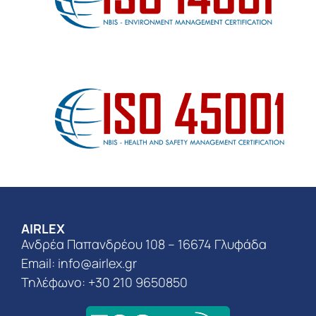
AIRLEX
Ανδρέα Παπανδρέου 108 – 16674 Γλυφάδα
Email:
info@airlex.gr
Τηλέφωνο: +30 210 9650850