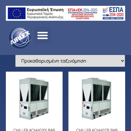
Αρχική σελίδα
/
ΠΡΟΪΟΝΤΑ
/
ΑΝΤΛΙΕΣ ΘΕΡΜΟΤΗΤΑΣ –
HEAT PUMPS
/
LG
/ CHILLER
CHILLER ACHH020LBAB
CHILLER ACHH023LBAB