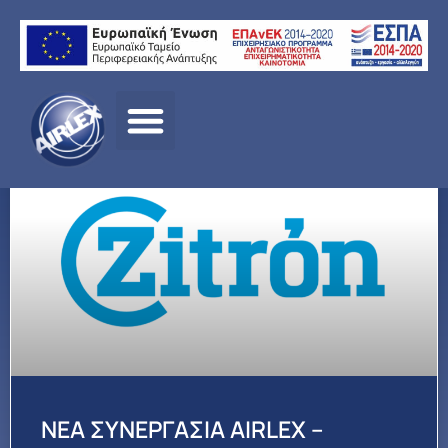
Αρχική σελίδα
/
ΠΡΟΪΟΝΤΑ
/ ΕΡΓΑ ΥΠΟΔΟΜΩΝ
NEA ΣΥΝΕΡΓΑΣΙΑ AIRLEX –