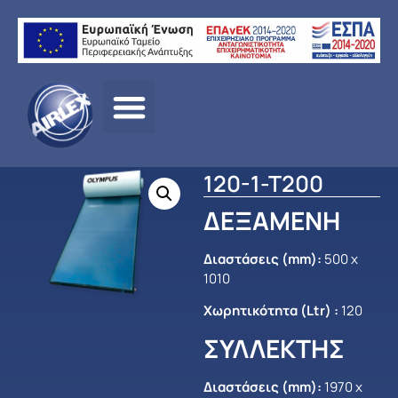
Αρχική σελίδα
/
ΠΡΟΪΟΝΤΑ
/
ΗΛΙΑΚΑ –
BOILERS
/
OLYMPUS
/
ΗΛΙΑΚΑ OLYMPUS
/ 120-1-T200
120-1-T200
ΔΕΞΑΜΕΝΗ
Διαστάσεις (mm):
500 x
1010
Χωρητικότητα (Ltr) :
120
ΣΥΛΛΕΚΤΗΣ
Διαστάσεις (mm):
1970 x