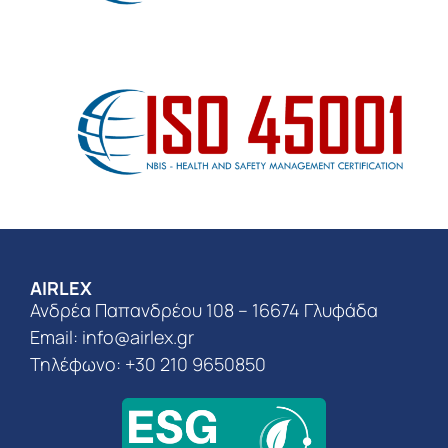
AIRLEX
Ανδρέα Παπανδρέου 108 – 16674 Γλυφάδα
Email:
info@airlex.gr
Τηλέφωνο: +30 210 9650850