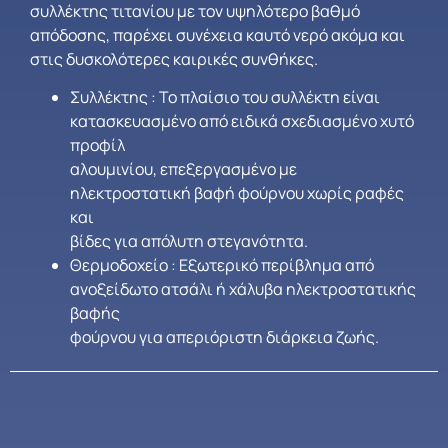
συλλέκτης τιτανίου µε τον υψηλότερο βαθµό
απόδοσης, παρέχει συνέχεια καυτό νερό ακόµα και
στις δυσκολότερες καιρικές συνθήκες.
Συλλέκτης : Το πλαίσιο του συλλέκτη είναι
κατασκευασµένο από ειδικά σχεδιασµένο χυτό
προφίλ
αλουµινίου, επεξεργασμένο µε
ηλεκτροστατική βαφή φούρνου χωρίς ραφές
και
βίδες για απόλυτη στεγανότητα.
Θερμοδοχείο : Εξωτερικό περίβληµα από
ανοξείδωτο ατσάλι ή χάλυβα ηλεκτροστατικής
βαφής
φούρνου για απεριόριστη διάρκεια ζωής.