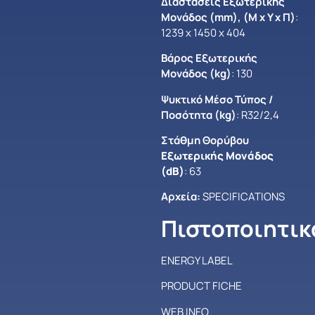
Διαστάσεις Εξωτερικής
Μονάδος (mm), (Μ x Y x Π)
:
1239 x 1450 x 404
Βάρος Εξωτερικής
Μονάδος (kg)
: 130
Ψυκτικό Μέσο Τύπος /
Ποσότητα (kg)
: R32/2,4
Στάθμη Θορύβου
Εξωτερικής Μονάδος
(dB)
: 63
Αρχεία:
SPECIFICATIONS
Πιστοποιητικ
ENERGY LABEL
PRODUCT FICHE
WEB INFO