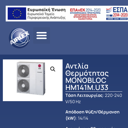
Αρχική σελίδα
/
ΠΡΟΪΟΝΤΑ
/
ΑΝΤΛΙΕΣ ΘΕΡΜΟΤΗΤΑΣ –
HEAT PUMPS
/
LG
/
MONOBLOC
/ Αντλία Θερμότητας
MONOBLOC HM141M.U33
Αντλία
Θερμότητας
MONOBLOC
HM141M.U33
Tάση Λειτουργίας
: 220-240
V/50 Hz
Απόδοση Ψύξη/Θέρμανση
(kW)
: 14/14