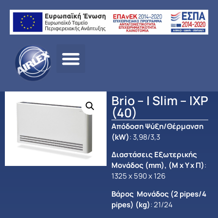
Αρχική σελίδα
/
ΠΡΟΪΟΝΤΑ
/
ΑΝΤΛΙΕΣ ΘΕΡΜΟΤΗΤΑΣ –
HEAT PUMPS
/ Brio – I Slim – IXP (40)
Brio – I Slim – IXP
(40)
Απόδοση Ψύξη/Θέρμανση
(kW)
: 3,98/3,3
Διαστάσεις Εξωτερικής
Μονάδος (mm), (Μ x Y x Π)
:
1325 x 590 x 126
Βάρος Μονάδος (2 pipes/4
pipes) (kg)
: 21/24