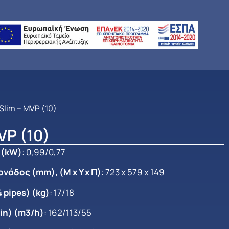
I Slim – MVP (10)
MVP (10)
 (kW)
: 0,99/0,77
νάδος (mm), (Μ x Y x Π)
: 723 x 579 x 149
 pipes) (kg)
: 17/18
in) (m3/h)
: 162/113/55