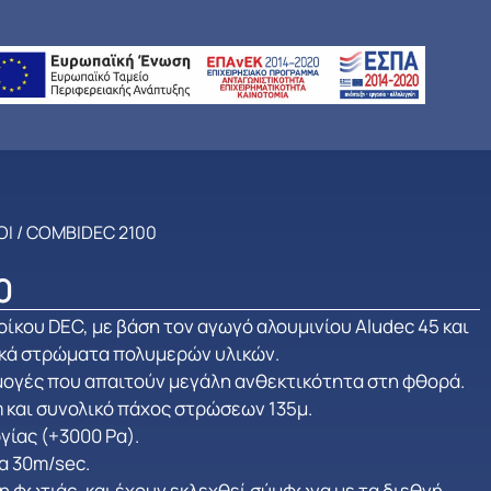
ΟΙ
/ COMBIDEC 2100
0
ίκου DEC, με βάση τον αγωγό αλουμινίου Aludec 45 και
κά στρώματα πολυμερών υλικών.
μογές που απαιτούν μεγάλη ανθεκτικότητα στη φθορά.
 και συνολικό πάχος στρώσεων 135μ.
γίας (+3000 Ρα).
α 30m/sec.
 φωτιάς, και έχουν εκλεχθεί σύμφωνα με τα διεθνή