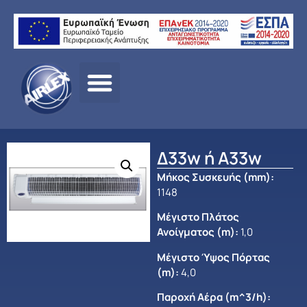
Αρχική
σελίδα
/
ΠΡΟΪΟΝΤΑ
/
ΑΕΡΙΣΜΟΣ
/
OLEFINI
/
ΑΠΛΕΣ
ΑΕΡΟΚΟΥΡΤΙΝΕΣ
/
ΜΕΣΑΙΑΣ ΠΑΡΟΧΗΣ
/ Δ33w ή Α33w
Δ33w ή Α33w
Μήκος Συσκευής (mm)
:
1148
Μέγιστο Πλάτος
Ανοίγματος (m)
:
1,0
Μέγιστο Ύψος Πόρτας
(m):
4,0
Παροχή Αέρα (m^3/h):