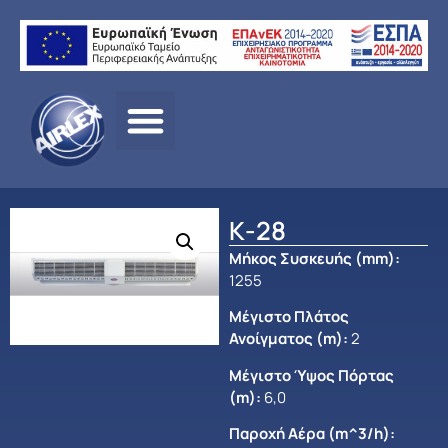
Αρχική
σελίδα
/
ΠΡΟΪΟΝΤΑ
/
ΑΕΡΙΣΜΟΣ
/
OLEFINI
/
ΑΠΛΕΣ
ΑΕΡΟΚΟΥΡΤΙΝΕΣ
/
ΒΙΟΜ/ΚΗΣ ΠΑΡΟΧΗΣ
/ Κ-28
Κ-28
Μήκος Συσκευής (mm)
:
1255
Μέγιστο Πλάτος
Ανοίγματος (m)
:
2
Μέγιστο Ύψος Πόρτας
(m):
6,0
Παροχή Αέρα (m^3/h):