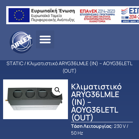
Αρχική
σελίδα
/
ΠΡΟΪΟΝΤΑ
/
ΚΛΙΜΑΤΙΣΜΟΣ
/
FUJITSU
/
ΕΠΑΓΓΕΛΜ
ΚΛΙΜΑΤΙΣΜΟΣ
/
ΚΑΝΑΛΑΤΑ ΟΡΟΦΗΣ MEDIUM
STATIC
/ Κλιματιστικό ARYG36LMLΕ (IN) – AOYG36LETL
(OUT)
Κλιματιστικό
ARYG36LMLΕ
(IN) –
AOYG36LETL
(OUT)
Tάση Λειτουργίας
: 230 V /
50 Hz