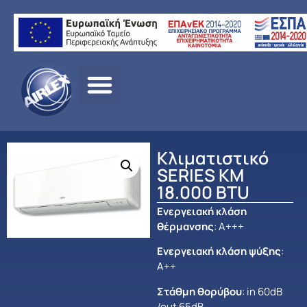
Αρχική
σελίδα
/
ΠΡΟΪΟΝΤΑ
/
ΚΛΙΜΑΤΙΣΜΟΣ
/
FUJITSU
/
ΟΙΚΙΑΚΟΣ
ΚΛΙΜΑΤΙΣΜΟΣ
/ Κλιματιστικό SERIES KM 18.000 BTU
Κλιματιστικό
SERIES KM
18.000 BTU
Ενεργειακή κλάση
θέρμανσης
: Α+++
Ενεργειακή κλάση ψύξης
:
Α++
Στάθμη θορύβου
: in 60dB
/out 65dB