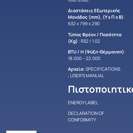
Διαστάσεις Εξωτερικής
Μονάδος (mm), (Y x Π x Β)
:
632 x 799 x 290
Τύπος Φρέον / Ποσότητα
(Kg)
: R32 / 1.02
BTU / H (Ψύξη-Θέρμανση)
:
18.000 – 22.000
Αρχεία:
SPECIFICATIONS
,
USER’S MANUAL
Πιστοποιητικ
ENERGY LABEL
DECLARATION OF
CONFORMITY