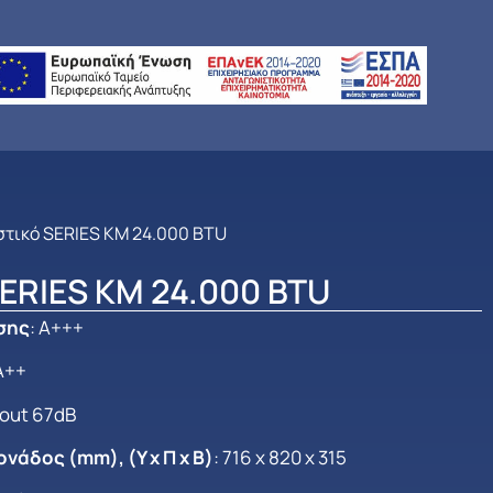
στικό SERIES KM 24.000 BTU
SERIES KM 24.000 BTU
σης
: Α+++
 Α++
 /out 67dB
νάδος (mm), (Y x Π x Β)
: 716 x 820 x 315