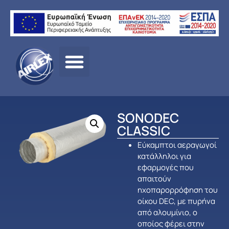
Αρχική
σελίδα
/
ΠΡΟΪΟΝΤΑ
/
ΑΕΡΙΣΜΟΣ
/
DEC
/
ΜΟΝΩΜΕΝΟΙ
ΕΥΚΑΜΠΤΟΙ ΑΕΡΑΓΩΓΟΙ
/ SONODEC CLASSIC
SONODEC
CLASSIC
Εύκαμπτοι αεραγωγοί
κατάλληλοι για
εφαρμογές που
απαιτούν
ηχοπαρορρόφηση του
οίκου DEC, με πυρήνα
από αλουμίνιο, ο
οποίος φέρει στην