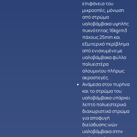
επιφάνεια του
μικροοπές, μόνωση
από στρώμα
υαλοβάμβακα υψηλής
πυκνότητας 16kg/m3
πάχους 25mm και
εξωτερικό περίβλημα
από ενισχυμένο με
υαλοβάμβακα φύλλο
πολυεστέρα
αλουμινίου πλήρως
αεροστεγές.
Ανάμεσα στον πυρήνα
και το στρώμα του
υαλοβάμβακα υπάρχει
λεπτό πολυεστερικό
διαχωριστικό στρώμα
για αποφυγή
διείσδυσης ινών
υαλοβάμβακα στην