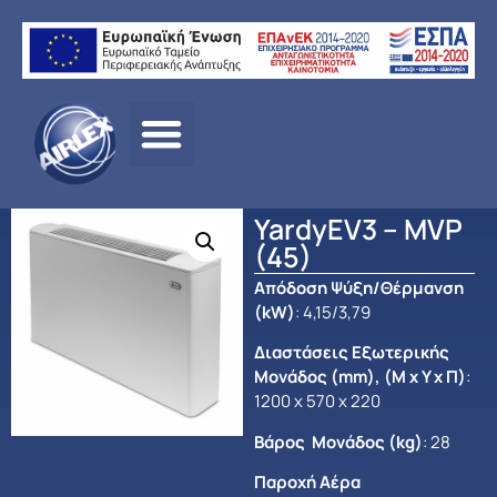
Αρχική σελίδα
/
ΠΡΟΪΟΝΤΑ
/
ΑΝΤΛΙΕΣ ΘΕΡΜΟΤΗΤΑΣ –
HEAT PUMPS
/ YardyEV3 – MVP (45)
YardyEV3 – MVP
(45)
Απόδοση Ψύξη/Θέρμανση
(kW)
: 4,15/3,79
Διαστάσεις Εξωτερικής
Μονάδος (mm), (Μ x Y x Π)
:
1200 x 570 x 220
Βάρος Μονάδος (kg)
: 28
Παροχή Αέρα