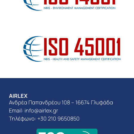
AIRLEX
Ανδρέα Παπανδρέου 108 – 16674 Γλυφάδα
Email:
info@airlex.gr
Τηλέφωνο: +30 210 9650850