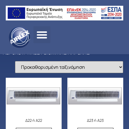
Αρχική
σελίδα
/
ΠΡΟΪΟΝΤΑ
/
ΑΕΡΙΣΜΟΣ
/
OLEFINI
/
ΑΠΛΕΣ
ΑΕΡΟΚΟΥΡΤΙΝΕΣ
/ ΒΙΟΜ/ΚΗΣ ΠΑΡΟΧΗΣ
Δ22 ή Α22
Δ23 ή Α23