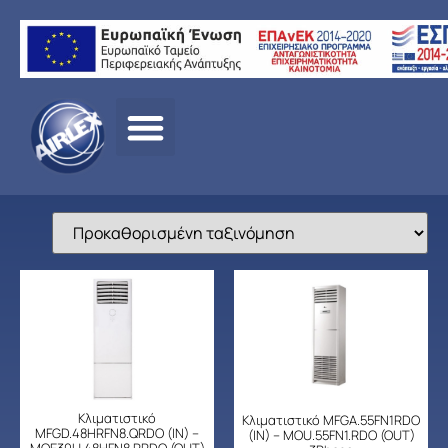
Αρχική
σελίδα
/
ΠΡΟΪΟΝΤΑ
/
ΚΛΙΜΑΤΙΣΜΟΣ
/
MIDEA
/
ΕΠΑΓΓΕΛΜΑ
ΚΛΙΜΑΤΙΣΜΟΣ
/ ΝΤΟΥΛΑΠΕΣ INVERTER
Κλιματιστικό
Κλιματιστικό MFGΑ.55FN1RDO
MFGD.48HRFN8.QRDO (IN) –
(IN) – MOU.55FN1.RDO (OUT)
MOE30U.48HFN8.RRDO (OUT)