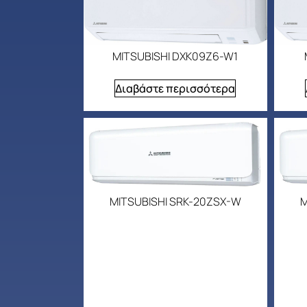
MITSUBISHI DXK09Z6-W1
Διαβάστε περισσότερα
MITSUBISHI SRK-20ZSX-W
M