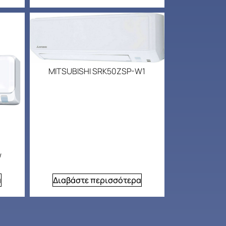
MITSUBISHI SRK50ZSP-W1
W
α
Διαβάστε περισσότερα