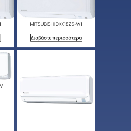
1
MITSUBISHI DXK18Z6-W1
α
Διαβάστε περισσότερα
-W