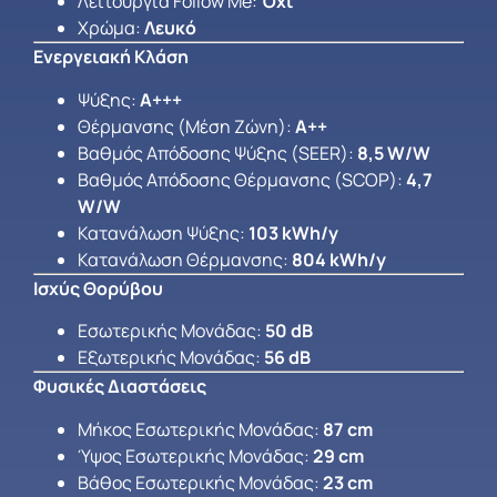
Λειτουργία Follow Me:
Όχι
Χρώμα:
Λευκό
Ενεργειακή Κλάση
Ψύξης:
A+++
Θέρμανσης (Μέση Ζώνη):
A++
Βαθμός Απόδοσης Ψύξης (SEER):
8,5 W/W
Βαθμός Απόδοσης Θέρμανσης (SCOP):
4,7
W/W
Κατανάλωση Ψύξης:
103 kWh/y
Κατανάλωση Θέρμανσης:
804 kWh/y
Ισχύς Θορύβου
Εσωτερικής Μονάδας:
50 dB
Εξωτερικής Μονάδας:
56 dB
Φυσικές Διαστάσεις
Μήκος Εσωτερικής Μονάδας:
87 cm
Ύψος Εσωτερικής Μονάδας:
29 cm
Βάθος Εσωτερικής Μονάδας:
23 cm