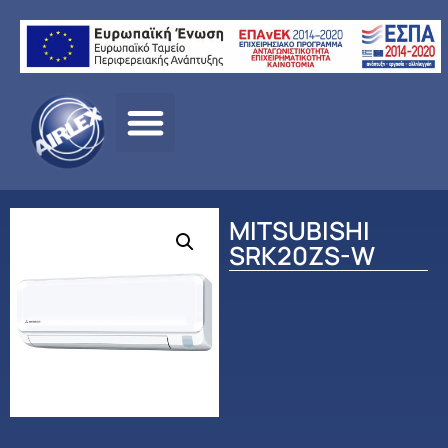
Αρχική
σελίδα
/
ΠΡΟΪΟΝΤΑ
/
ΚΛΙΜΑΤΙΣΜΟΣ
/
MITSUBISHI
/
ΟΙΚΙΑΚ
ΚΛΙΜΑΤΙΣΜΟΣ
/ MITSUBISHI SRK20ZS-W
MITSUBISHI
SRK20ZS-W