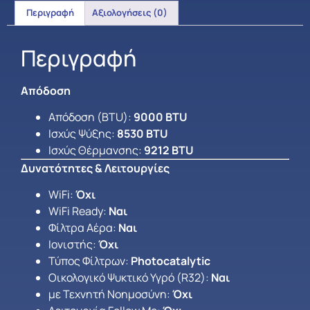
Περιγραφή
Αξιολογήσεις (0)
Περιγραφή
Απόδοση
Απόδοση (BTU):
9000 BTU
Ισχύς Ψύξης:
8530 BTU
Ισχύς Θέρμανσης:
9212 BTU
Δυνατότητες & Λειτουργίες
WiFi:
Όχι
WiFi Ready:
Ναι
Φίλτρα Αέρα:
Ναι
Ιονιστής:
Όχι
Τύπος Φίλτρων:
Photocatalytic
Οικολογικό Ψυκτικό Υγρό (R32):
Ναι
με Τεχνητή Νοημοσύνη:
Όχι