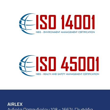
AIRLEX
Ανδρέα Παπανδρέου 108 – 16674 Γλυφάδα