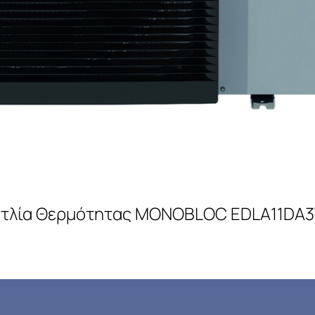
ντλία Θερμότητας MONOBLOC EDLA11DA3