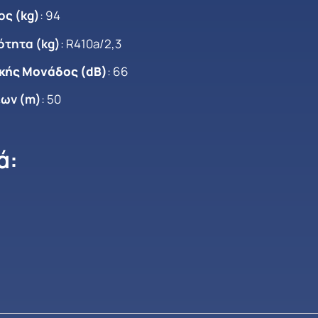
ς (kg)
: 94
ότητα (kg)
: R410a/2,3
κής Μονάδος (dB)
: 66
ων (m)
: 50
ά: