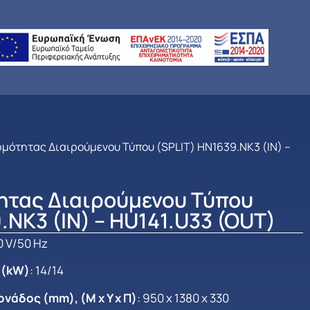
ρμότητας Διαιρούμενου Τύπου (SPLIT) HN1639.NK3 (IN) –
ητας Διαιρούμενου Τύπου
.NK3 (IN) – HU141.U33 (OUT)
0 V/50 Hz
 (kW)
: 14/14
νάδος (mm), (Μ x Y x Π)
: 950 x 1380 x 330