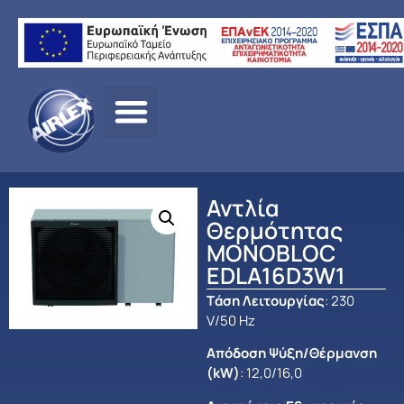
Αρχική σελίδα
/
ΠΡΟΪΟΝΤΑ
/
ΑΝΤΛΙΕΣ ΘΕΡΜΟΤΗΤΑΣ –
HEAT PUMPS
/
DAIKIN
/
MONOBLOC
/ Αντλία
Θερμότητας MONOBLOC EDLA16D3W1
Αντλία
Θερμότητας
MONOBLOC
EDLA16D3W1
Tάση Λειτουργίας
: 230
V/50 Hz
Απόδοση Ψύξη/Θέρμανση
(kW)
: 12,0/16,0