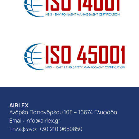
AIRLEX
Ανδρέα Παπανδρέου 108 – 16674 Γλυφάδα
Email:
info@airlex.gr
Τηλέφωνο: +30 210 9650850