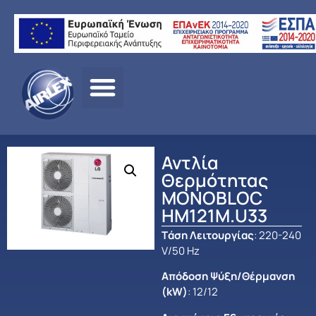
Αρχική σελίδα
/
ΠΡΟΪΟΝΤΑ
/
ΑΝΤΛΙΕΣ ΘΕΡΜΟΤΗΤΑΣ –
HEAT PUMPS
/
LG
/
MONOBLOC
/ Αντλία Θερμότητας
MONOBLOC HM121M.U33
Αντλία
Θερμότητας
MONOBLOC
HM121M.U33
Tάση Λειτουργίας
: 220-240
V/50 Hz
Απόδοση Ψύξη/Θέρμανση
(kW)
: 12/12