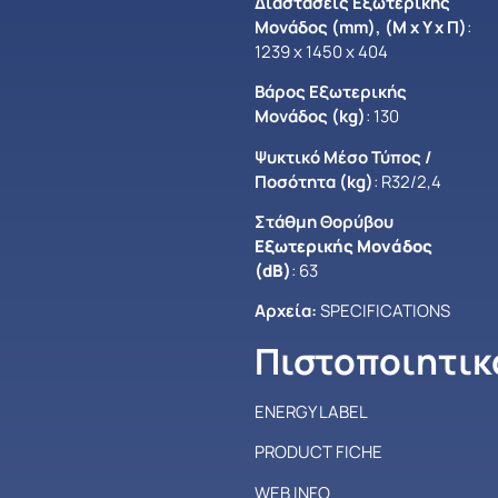
Διαστάσεις Εξωτερικής
Μονάδος (mm), (Μ x Y x Π)
:
1239 x 1450 x 404
Βάρος Εξωτερικής
Μονάδος (kg)
: 130
Ψυκτικό Μέσο Τύπος /
Ποσότητα (kg)
: R32/2,4
Στάθμη Θορύβου
Εξωτερικής Μονάδος
(dB)
: 63
Αρχεία:
SPECIFICATIONS
Πιστοποιητικ
ENERGY LABEL
PRODUCT FICHE
WEB INFO