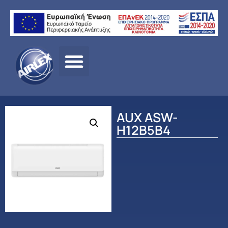
Αρχική
σελίδα
/
ΠΡΟΪΟΝΤΑ
/
ΚΛΙΜΑΤΙΣΜΟΣ
/
AUX
/
ΟΙΚΙΑΚΟΣ
ΚΛΙΜΑΤΙΣΜΟΣ
/ AUX ASW-H12B5B4
AUX ASW-
H12B5B4