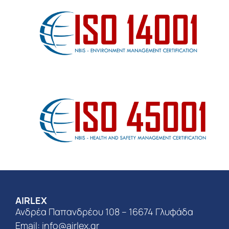
AIRLEX
Ανδρέα Παπανδρέου 108 – 16674 Γλυφάδα
Email:
info@airlex.gr