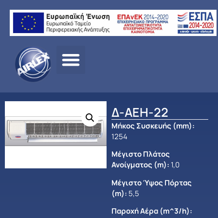
Αρχική
σελίδα
/
ΠΡΟΪΟΝΤΑ
/
ΑΕΡΙΣΜΟΣ
/
OLEFINI
/
ΘΕΡΜΑΙΝΟΜΕΝ
ΑΕΡΟΚΟΥΡΤΙΝΕΣ
/
ΒΙΟΜ/ΚΗΣ ΠΑΡΟΧΗΣ
/ Δ-ΑΕΗ-22
Δ-ΑΕΗ-22
Μήκος Συσκευής (mm)
:
1254
Μέγιστο Πλάτος
Ανοίγματος (m)
:
1,0
Μέγιστο Ύψος Πόρτας
(m):
5,5
Παροχή Αέρα (m^3/h):