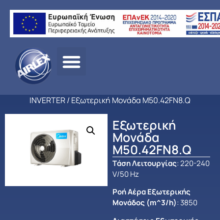
Αρχική
σελίδα
/
ΠΡΟΪΟΝΤΑ
/
ΚΛΙΜΑΤΙΣΜΟΣ
/
MIDEA
/
ΕΠΑΓΓΕΛΜΑΤ
ΚΛΙΜΑΤΙΣΜΟΣ
/
MULTI SYSTEMS DC
INVERTER
/ Εξωτερική Μονάδα M50.42FN8.Q
Εξωτερική
Μονάδα
M50.42FN8.Q
Tάση Λειτουργίας
: 220-240
V/50 Hz
Ροή Αέρα Εξωτερικής
Μονάδος (m^3/h)
: 3850