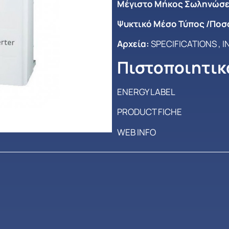
Μέγιστο Mήκος Σωληνώσε
Ψυκτικό Μέσο Τύπος /Ποσ
Αρχεία:
SPECIFICATIONS
,
I
Πιστοποιητικ
ENERGY LABEL
PRODUCT FICHE
WEB INFO