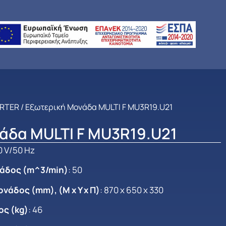
ERTER
/ Εξωτερική Μονάδα MULTI F MU3R19.U21
άδα MULTI F MU3R19.U21
0 V/50 Hz
νάδος (m^3/min)
: 50
νάδος (mm), (Μ x Y x Π)
: 870 x 650 x 330
ς (kg)
: 46