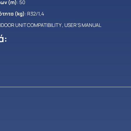
ων (m)
: 50
ότητα (kg)
: R32/1,4
NDOOR UNIT COMPATIBILITY
,
USER’S MANUAL
ά: