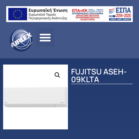
Αρχική
σελίδα
/
ΠΡΟΪΟΝΤΑ
/
ΚΛΙΜΑΤΙΣΜΟΣ
/
FUJITSU
/
ΟΙΚΙΑΚΟΣ
ΚΛΙΜΑΤΙΣΜΟΣ
/ FUJITSU ASEH-09KLTA
FUJITSU ASEH-
09KLTA