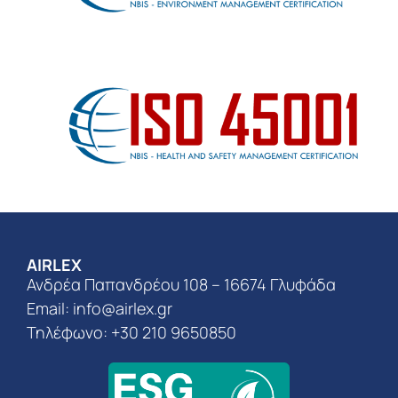
AIRLEX
Ανδρέα Παπανδρέου 108 – 16674 Γλυφάδα
Email:
info@airlex.gr
Τηλέφωνο: +30 210 9650850