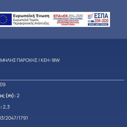
ΑΜΗΛΗΣ ΠΑΡΟΧΗΣ
/ KEH-18W
09
ος (m)
:
2
):
2,3
3/2047/1791