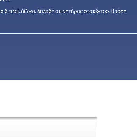
ρα διπλού άξονα, δηλαδή ο κινητήρας στο κέντρο. Η τάση