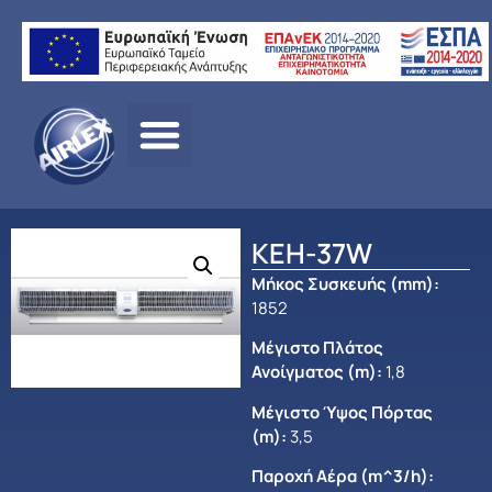
Αρχική
σελίδα
/
ΠΡΟΪΟΝΤΑ
/
ΑΕΡΙΣΜΟΣ
/
OLEFINI
/
ΘΕΡΜΑΙΝΟΜΕΝ
ΑΕΡΟΚΟΥΡΤΙΝΕΣ
/
ΜΕΣΑΙΑΣ ΠΑΡΟΧΗΣ
/ KEH-37W
KEH-37W
Μήκος Συσκευής (mm)
:
1852
Μέγιστο Πλάτος
Ανοίγματος (m)
:
1,8
Μέγιστο Ύψος Πόρτας
(m):
3,5
Παροχή Αέρα (m^3/h):