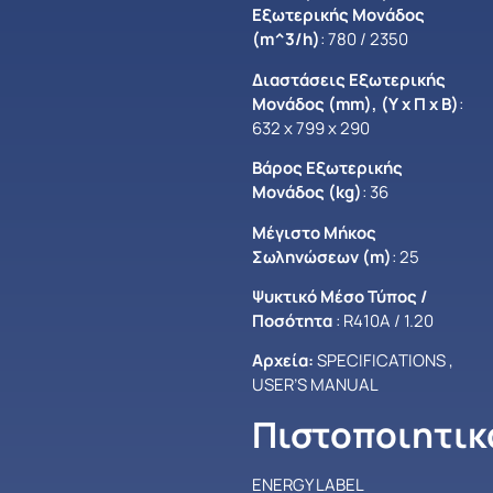
Εξωτερικής Μονάδος
(m^3/h)
: 780 / 2350
Διαστάσεις Εξωτερικής
Μονάδος (mm), (Υ x Π x B)
:
632 x 799 x 290
Βάρος Εξωτερικής
Μονάδος (kg)
: 36
Μέγιστο Mήκος
Σωληνώσεων (m)
: 25
Ψυκτικό Μέσο Τύπος /
Ποσότητα
: R410A / 1.20
Αρχεία:
SPECIFICATIONS
,
USER’S MANUAL
Πιστοποιητικ
ENERGY LABEL