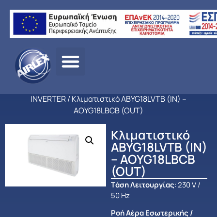
Αρχική
σελίδα
/
ΠΡΟΪΟΝΤΑ
/
ΚΛΙΜΑΤΙΣΜΟΣ
/
FUJITSU
/
ΕΠΑΓΓΕΛΜ
ΚΛΙΜΑΤΙΣΜΟΣ
/
ΔΑΠΕΔΟΥ - ΟΡΟΦΗΣ
INVERTER
/ Κλιματιστικό ABYG18LVTB (IN) –
AOYG18LBCB (OUT)
Κλιματιστικό
ABYG18LVTB (IN)
– AOYG18LBCB
(OUT)
Tάση Λειτουργίας
: 230 V /
50 Hz
Ροή Αέρα Εσωτερικής /