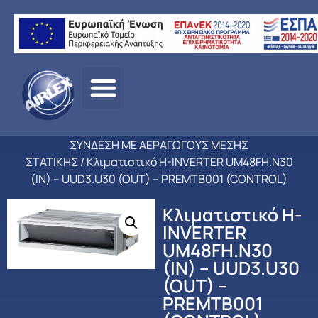
Αρχική
σελίδα
/
ΠΡΟΪΟΝΤΑ
/
ΚΛΙΜΑΤΙΣΜΟΣ
/
LG
/
ΕΠΑΓΓΕΛΜΑΤΙΚΟ
ΚΛΙΜΑΤΙΣΜΟΣ
/
DC INVERTER ΨΕΥΔΟΡΟΦΗΣ ΓΙΑ
ΣΥΝΔΕΣΗ ΜΕ ΑΕΡΑΓΩΓΟΥΣ ΜΕΣΗΣ
ΣΤΑΤΙΚΗΣ
/ Κλιματιστικό H-INVERTER UM48FH.N30
(IN) – UUD3.U30 (OUT) – PREMTB001 (CONTROL)
Κλιματιστικό H-
INVERTER
UM48FH.N30
(IN) – UUD3.U30
(OUT) –
PREMTB001