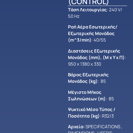
(CONTROL)
Tάση Λειτουργίας
: 240 V/
50 Hz
Ροή Αέρα Εσωτερικής/
Εξωτερικής Μονάδος
(m^3/min)
: 40/55
Διαστάσεις Εξωτερικής
Μονάδος (mm), (Μ x Y x Π)
:
950 x 1380 x 330
Βάρος Εξωτερικής
Μονάδος (kg)
: 85
Μέγιστο Mήκος
Σωληνώσεων (m)
: 85
Ψυκτικό Μέσο Τύπος /
Ποσότητα (kg)
: R32/3
Αρχεία:
SPECIFICATIONS
,