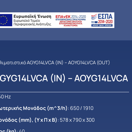
Κλιματιστικό AGYG14LVCA (IN) – AOYG14LVCA (OUT)
AGYG14LVCA (IN) – AOYG14LVCA
 50 Hz
ξωτερικής Μονάδος (m^3/h)
: 650 / 1910
νάδος (mm), (Υ x Π x B)
: 578 x 790 x 300
ς (kg)
: 40