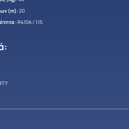
ων (m)
: 20
σότητα
: R410A / 1.15
ά:
ITY