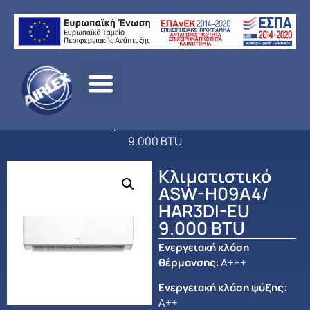
Αρχική
σελίδα
/
ΠΡΟΪΟΝΤΑ
/
ΚΛΙΜΑΤΙΣΜΟΣ
/
AUX
/
ΟΙΚΙΑΚΟΣ
ΚΛΙΜΑΤΙΣΜΟΣ
/ Κλιματιστικό ASW-H09A4/ HAR3DI-EU
9.000 BTU
Κλιματιστικό
ASW-H09A4/
HAR3DI-EU
9.000 BTU
Ενεργειακή κλάση
θέρμανσης
: Α+++
Ενεργειακή κλάση ψύξης
:
Α++