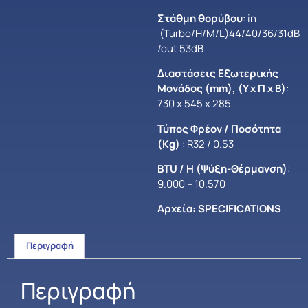
Στάθμη θορύβου
: in
(Turbo/H/M/L)44/40/36/31dB
/out 53dB
Διαστάσεις Εξωτερικής
Μονάδος (mm), (Y x Π x Β)
:
730 x 545 x 285
Τύπος Φρέον / Ποσότητα
(Kg)
: R32 / 0.53
BTU / H (Ψύξη-Θέρμανση)
:
9.000 – 10.570
Αρχεία:
SPECIFICATIONS
Περιγραφή
Περιγραφή