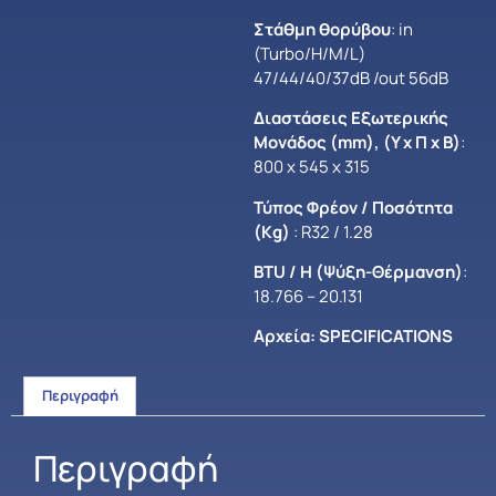
Στάθμη θορύβου
: in
(Turbo/H/M/L)
47/44/40/37dB /out 56dB
Διαστάσεις Εξωτερικής
Μονάδος (mm), (Y x Π x Β)
:
800 x 545 x 315
Τύπος Φρέον / Ποσότητα
(Kg)
: R32 / 1.28
BTU / H (Ψύξη-Θέρμανση)
:
18.766 – 20.131
Αρχεία:
SPECIFICATIONS
Περιγραφή
Περιγραφή