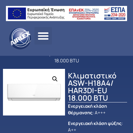
Αρχική
σελίδα
/
ΠΡΟΪΟΝΤΑ
/
ΚΛΙΜΑΤΙΣΜΟΣ
/
AUX
/
ΟΙΚΙΑΚΟΣ
ΚΛΙΜΑΤΙΣΜΟΣ
/ Κλιματιστικό ASW-H18A4/ HAR3DI-EU
18.000 BTU
Κλιματιστικό
ASW-H18A4/
HAR3DI-EU
18.000 BTU
Ενεργειακή κλάση
θέρμανσης
: Α+++
Ενεργειακή κλάση ψύξης
:
Α++