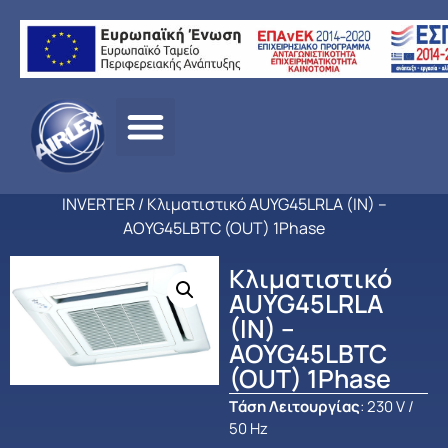
Αρχική
σελίδα
/
ΠΡΟΪΟΝΤΑ
/
ΚΛΙΜΑΤΙΣΜΟΣ
/
FUJITSU
/
ΕΠΑΓΓΕΛΜ
ΚΛΙΜΑΤΙΣΜΟΣ
/
ΚΑΣΣΕΤΕΣ ΨΕΥΔΟΡΟΦΗΣ
INVERTER
/ Κλιματιστικό AUYG45LRLA (IN) –
AOYG45LBTC (OUT) 1Phase
Κλιματιστικό
AUYG45LRLA
(IN) –
AOYG45LBTC
(OUT) 1Phase
Tάση Λειτουργίας
: 230 V /
50 Hz