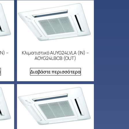
N) –
Κλιματιστικό AUYG24LVLA (IN) –
AOYG24LBCB (OUT)
α
Διαβάστε περισσότερα