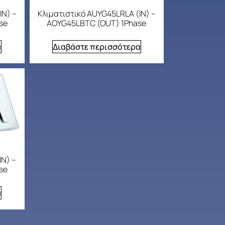
IN) –
Κλιματιστικό AUYG45LRLA (IN) –
se
AOYG45LBTC (OUT) 1Phase
α
Διαβάστε περισσότερα
IN) –
se
α