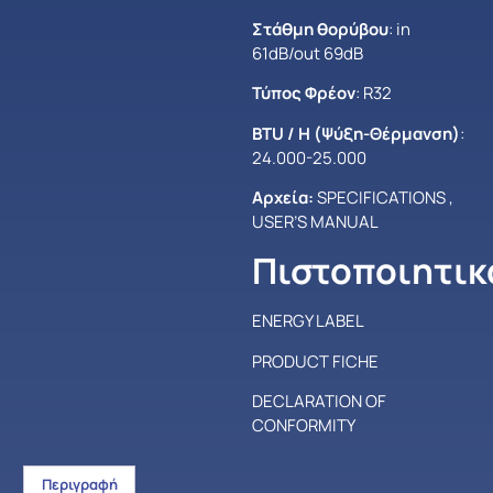
Στάθμη θορύβου
: in
61dB/out 69dB
Τύπος Φρέον
: R32
BTU / H (Ψύξη-Θέρμανση)
:
24.000-25.000
Αρχεία:
SPECIFICATIONS
,
USER’S MANUAL
Πιστοποιητικ
ENERGY LABEL
PRODUCT FICHE
DECLARATION OF
CONFORMITY
Περιγραφή