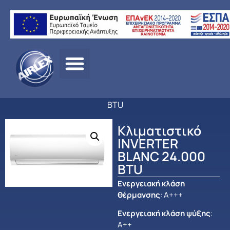
Αρχική
σελίδα
/
ΠΡΟΪΟΝΤΑ
/
ΚΛΙΜΑΤΙΣΜΟΣ
/
MIDEA
/
ΟΙΚΙΑΚΟΣ
ΚΛΙΜΑΤΙΣΜΟΣ
/ Κλιματιστικό INVERTER BLANC 24.000
BTU
Κλιματιστικό
INVERTER
BLANC 24.000
BTU
Ενεργειακή κλάση
θέρμανσης
: Α+++
Ενεργειακή κλάση ψύξης
:
Α++