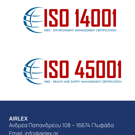
AIRLEX
Ανδρέα Παπανδρέου 108 – 16674 Γλυφάδα
Email:
info@airlex.gr