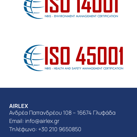
AIRLEX
Ανδρέα Παπανδρέου 108 – 16674 Γλυφάδα
Email:
info@airlex.gr
Τηλέφωνο: +30 210 9650850