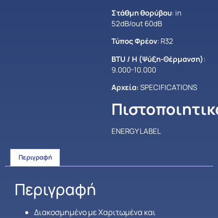
Στάθμη θορύβου
: in
52dB/out 60dB
Τύπος Φρέον
: R32
BTU / H (Ψύξη-Θέρμανση)
:
9.000-10.000
Αρχεία:
SPECIFICATIONS
Πιστοποιητικ
ENERGY LABEL
Περιγραφή
Περιγραφή
Διακοσμημένο με Χαριτωμένα και