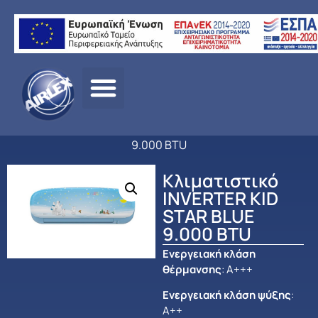
Αρχική
σελίδα
/
ΠΡΟΪΟΝΤΑ
/
ΚΛΙΜΑΤΙΣΜΟΣ
/
MIDEA
/
ΟΙΚΙΑΚΟΣ
ΚΛΙΜΑΤΙΣΜΟΣ
/ Κλιματιστικό INVERTER KID STAR BLUE
9.000 BTU
Κλιματιστικό
INVERTER KID
STAR BLUE
9.000 BTU
Ενεργειακή κλάση
θέρμανσης
: Α+++
Ενεργειακή κλάση ψύξης
:
Α++