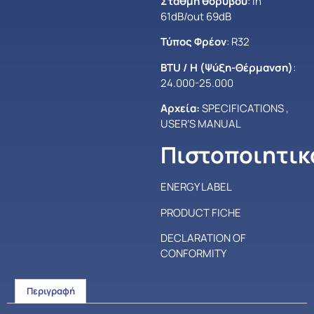
Στάθμη θορύβου
: in
61dB/out 69dB
Τύπος Φρέον
: R32
BTU / H (Ψύξη-Θέρμανση)
:
24.000-25.000
Αρχεία:
SPECIFICATIONS
,
USER’S MANUAL
Πιστοποιητικ
ENERGY LABEL
PRODUCT FICHE
DECLARATION OF
CONFORMITY
Περιγραφή