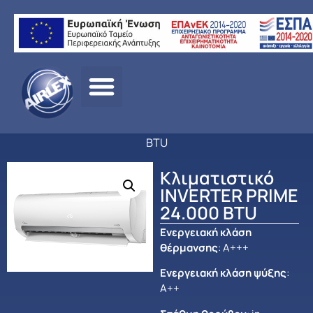
Αρχική
σελίδα
/
ΠΡΟΪΟΝΤΑ
/
ΚΛΙΜΑΤΙΣΜΟΣ
/
MIDEA
/
ΟΙΚΙΑΚΟΣ
ΚΛΙΜΑΤΙΣΜΟΣ
/ Κλιματιστικό INVERTER PRIME 24.000
BTU
Κλιματιστικό
INVERTER PRIME
24.000 BTU
Ενεργειακή κλάση
θέρμανσης
: Α+++
Ενεργειακή κλάση ψύξης
:
Α++