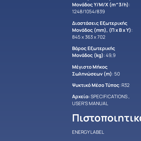
Μονάδος Y/M/X (m^3/h)
:
1248/1054/839
Διαστάσεις Εξωτερικής
Μονάδος (mm), (Π x Β x Υ)
:
845 x 363 x 702
Βάρος Εξωτερικής
Μονάδος (kg)
: 49,9
Μέγιστο Mήκος
Σωληνώσεων (m)
: 50
Ψυκτικό Μέσο Τύπος
: R32
Αρχεία:
SPECIFICATIONS
,
USER’S MANUAL
Πιστοποιητικ
ENERGY LABEL