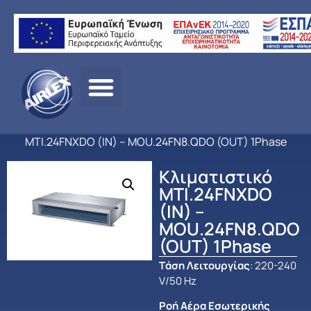
Αρχική
σελίδα
/
ΠΡΟΪΟΝΤΑ
/
ΚΛΙΜΑΤΙΣΜΟΣ
/
MIDEA
/
ΕΠΑΓΓΕΛΜΑΤ
ΚΛΙΜΑΤΙΣΜΟΣ
/
ΚΑΝΑΛΑΤΑ INVERTER
/ Κλιματιστικό
MTI.24FNXDO (IN) – MOU.24FN8.QDO (OUT) 1Phase
Κλιματιστικό
MTI.24FNXDO
(IN) –
MOU.24FN8.QDO
(OUT) 1Phase
Tάση Λειτουργίας
: 220-240
V/50 Hz
Ροή Αέρα Εσωτερικής