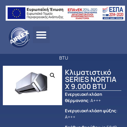
Αρχική
σελίδα
/
ΠΡΟΪΟΝΤΑ
/
ΚΛΙΜΑΤΙΣΜΟΣ
/
FUJITSU
/
ΟΙΚΙΑΚΟΣ
ΚΛΙΜΑΤΙΣΜΟΣ
/ Κλιματιστικό SERIES NORTIA X 9.000
BTU
Κλιματιστικό
SERIES NORTIA
X 9.000 BTU
Ενεργειακή κλάση
θέρμανσης
: Α+++
Ενεργειακή κλάση ψύξης
:
Α+++