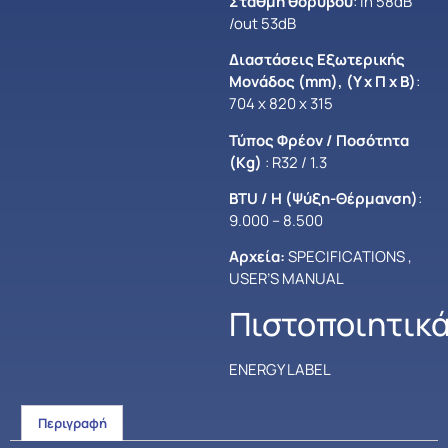
Στάθμη θορύβου
: in 58dB
/out 53dB
Διαστάσεις Εξωτερικής
Μονάδος (mm), (Y x Π x Β)
:
704 x 820 x 315
Τύπος Φρέον / Ποσότητα
(Kg)
: R32 / 1.3
BTU / H (Ψύξη-Θέρμανση)
:
9.000 – 8.500
Αρχεία:
SPECIFICATIONS
,
USER’S MANUAL
Πιστοποιητικά
ENERGY LABEL
Περιγραφή