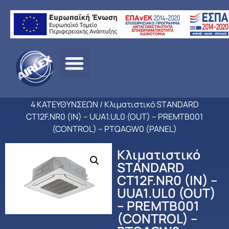
Αρχική
σελίδα
/
ΠΡΟΪΟΝΤΑ
/
ΚΛΙΜΑΤΙΣΜΟΣ
/
LG
/
ΕΠΑΓΓΕΛΜΑΤΙΚΟ
ΚΛΙΜΑΤΙΣΜΟΣ
/
DC INVERTER ΚΑΣΣΕΤΕΣ ΨΕΥΔΟΡΟΦΗΣ
4 ΚΑΤΕΥΘΥΝΣΕΩΝ
/ Κλιματιστικό STANDARD
CT12F.NR0 (IN) – UUA1.UL0 (OUT) – PREMTB001
(CONTROL) – PTQAGW0 (PANEL)
Κλιματιστικό
STANDARD
CT12F.NR0 (IN) –
UUA1.UL0 (OUT)
– PREMTB001
(CONTROL) –