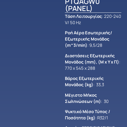
PTQAGW0
(PANEL)
Tάση Λειτουργίας
: 220-240
V/ 50 Hz
Ροή Αέρα Εσωτερικής/
Εξωτερικής Μονάδος
(m^3/min)
: 9,5/28
Διαστάσεις Εξωτερικής
Μονάδος (mm), (Μ x Y x Π)
:
770 x 545 x 288
Βάρος Εξωτερικής
Μονάδος (kg)
: 33,3
Μέγιστο Mήκος
Σωληνώσεων (m)
: 30
Ψυκτικό Μέσο Τύπος /
Ποσότητα (kg)
: R32/1