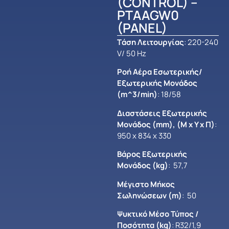
(CONTROL) –
PTAAGW0
(PANEL)
Tάση Λειτουργίας
: 220-240
V/ 50 Hz
Ροή Αέρα Εσωτερικής/
Εξωτερικής Μονάδος
(m^3/min)
: 18/58
Διαστάσεις Εξωτερικής
Μονάδος (mm), (Μ x Y x Π)
:
950 x 834 x 330
Βάρος Εξωτερικής
Μονάδος (kg)
: 57,7
Μέγιστο Mήκος
Σωληνώσεων (m)
: 50
Ψυκτικό Μέσο Τύπος /
Ποσότητα (kg)
: R32/1,9