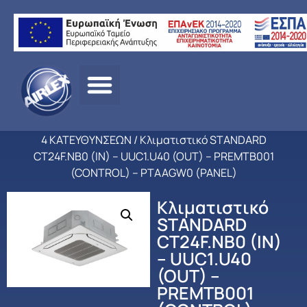
Αρχική
σελίδα
/
ΠΡΟΪΟΝΤΑ
/
ΚΛΙΜΑΤΙΣΜΟΣ
/
LG
/
ΕΠΑΓΓΕΛΜΑΤΙΚΟ
ΚΛΙΜΑΤΙΣΜΟΣ
/
DC INVERTER ΚΑΣΣΕΤΕΣ ΨΕΥΔΟΡΟΦΗΣ
4 ΚΑΤΕΥΘΥΝΣΕΩΝ
/ Κλιματιστικό STANDARD
CT24F.NB0 (IN) – UUC1.U40 (OUT) – PREMTB001
(CONTROL) – PTAAGW0 (PANEL)
Κλιματιστικό
STANDARD
CT24F.NB0 (IN)
– UUC1.U40
(OUT) –
PREMTB001