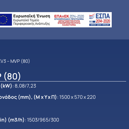
EV3 – MVP (80)
 (80)
 (kW)
: 8,08/7,23
νάδος (mm), (Μ x Y x Π)
: 1500 x 570 x 220
in) (m3/h)
: 1503/965/300