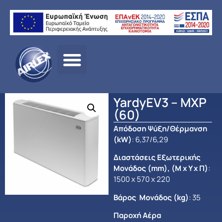
Αρχική σελίδα
/
ΠΡΟΪΟΝΤΑ
/
ΑΝΤΛΙΕΣ ΘΕΡΜΟΤΗΤΑΣ –
HEAT PUMPS
/ YardyEV3 – MXP (60)
YardyEV3 – MXP
(60)
Απόδοση Ψύξη/Θέρμανση
(kW)
: 6,37/6,29
Διαστάσεις Εξωτερικής
Μονάδος (mm), (Μ x Y x Π)
:
1500 x 570 x 220
Βάρος Μονάδος (kg)
: 35
Παροχή Αέρα