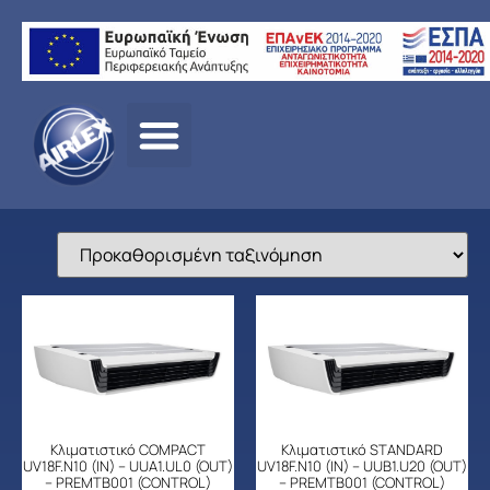
Αρχική
σελίδα
/
ΠΡΟΪΟΝΤΑ
/
ΚΛΙΜΑΤΙΣΜΟΣ
/
LG
/
ΕΠΑΓΓΕΛΜΑΤΙ
ΚΛΙΜΑΤΙΣΜΟΣ
/ DC INVERTER ΟΡΟΦΗΣ ΕΜΦΑΝΗ
Κλιματιστικό COMPACT
Κλιματιστικό STANDARD
UV18F.N10 (IN) – UUA1.UL0 (OUT)
UV18F.N10 (IN) – UUB1.U20 (OUT)
– PREMTB001 (CONTROL)
– PREMTB001 (CONTROL)