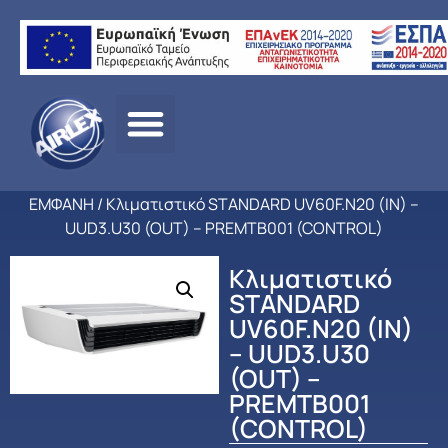
Αρχική
σελίδα
/
ΠΡΟΪΟΝΤΑ
/
ΚΛΙΜΑΤΙΣΜΟΣ
/
LG
/
ΕΠΑΓΓΕΛΜΑΤΙΚΟ
ΚΛΙΜΑΤΙΣΜΟΣ
/
DC INVERTER ΟΡΟΦΗΣ
ΕΜΦΑΝΗ
/ Κλιματιστικό STANDARD UV60F.N20 (IN) –
UUD3.U30 (OUT) – PREMTB001 (CONTROL)
Κλιματιστικό
STANDARD
UV60F.N20 (IN)
– UUD3.U30
(OUT) –
PREMTB001
(CONTROL)