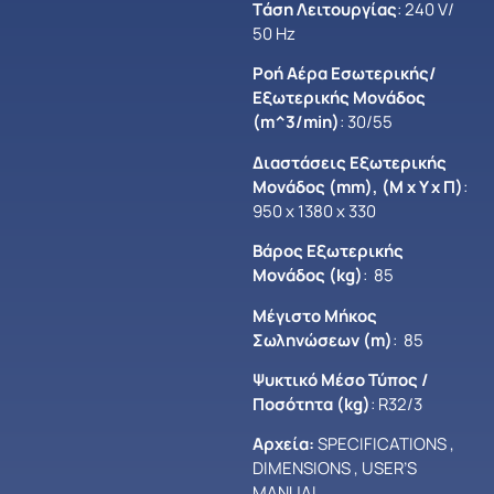
Tάση Λειτουργίας
: 240 V/
50 Hz
Ροή Αέρα Εσωτερικής/
Εξωτερικής Μονάδος
(m^3/min)
: 30/55
Διαστάσεις Εξωτερικής
Μονάδος (mm), (Μ x Y x Π)
:
950 x 1380 x 330
Βάρος Εξωτερικής
Μονάδος (kg)
: 85
Μέγιστο Mήκος
Σωληνώσεων (m)
: 85
Ψυκτικό Μέσο Τύπος /
Ποσότητα (kg)
: R32/3
Αρχεία:
SPECIFICATIONS
,
DIMENSIONS
,
USER’S
MANUAL